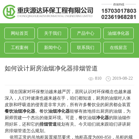
网站首页
关于我们
产品中心
油烟净化器
工程案例
新闻中心
联系我们
在线留言
如何设计厨房油烟净化器排烟管道
810
2019-08-22
现在国家对环保整治越来越严厉，居民认识对环保概念也越来越
深入，人们对健康也越来越在乎，咱们都知道，厨房的油烟对人体
皮肤和呼吸道的侵害是非常大的，所有许多餐饮业的厨房都会装置
餐饮油烟净化器
。餐饮
油烟净化器
能够有效地排出厨房的油烟，为
厨师营建一个杰出的做菜环境。可是，餐饮油烟
净化器
的除油烟作
用好坏，还和它的
排烟管道
规划有关。今天咱们就来跟咱们讲讲厨
房排烟管道怎么规划。
依照正常的吊地柜装置规范要求，地柜高度为800-850，吊柜的规