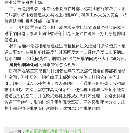
需求装置在厨房上部。
二、若是把餐饮油烟净化器装置在外部，这就比较好解决了，咱
们只需求将排烟管道规划与地上相差800，确保工作人员的安全，将
管道延伸到厨房外部，如顶楼。
三、假如装置在阳台一侧，就需求留意排烟管道是否经过高楼的
过梁的问题，原则上物业管理部门是不允许在过量上打孔穿越排烟
管道的。
餐饮油烟净化器排烟管道经过吊柜柜体进入烟道时需求留意：烟
道口要安排在吊柜柜体高度与进深厚度之内，具体尺度以上下烟口
边沿2000-2200之间为佳，烟道口外沿与后墙的间隔不大于250为宜。
厨房油烟净化器
的排烟管道怎么规划
以确保在装置完吊柜时排烟管在煤气表及煤气管道前部能有足够
的空间走引排烟管。烟机由于上部通常有柜体，排烟管有空间走
引，烟机不适合此种方法，原因是烟机上部通常不做柜体，假如需
求采用此种方法，需求加高两侧吊柜，使烟机上部与吊柜顶部能有
管道走引的空间，并在欧式烟机上部规划为封闭处理，以避免排烟
管道下垂绕行，影响排烟作用和视觉漂亮。不管采取哪种方法，规
划上都必须使排烟管自然顺畅，达到杰出的排烟作用。
上一篇：
挑选厨房油烟净化器的5个技巧...