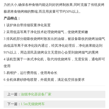
力的大小,确保各种食物均能达到好的烤制效果,同时克服了传统炭烤
极易将食物烤糊的弊端,而且用炭量可节约50%以上。
产品特点：
1 该炉体自带排烟双重净化装置
2 采用低温等离子净化技术处理烧烤烟气，使烧烤更鲜嫩
3 排风机部分能吸收烧烤时散发出的油烟，被设备吸收的烧烤油烟气
由低温等离子体净化段内通过，经其净化处理后，净化效果能达到
91%以上，周边居民及烧烤业主无需担心会受到烧烤烟气的熏烤
4 该机型属于一体式净化机，取代传统烧烤车，无需安装，通电即可
使用
5 易维护，运行费用低，使用寿命长
6 全机体磨砂静电喷塑，外观美观，满足低空排放要求
上一篇：
油烟净化器设备厂家
下一篇：
1.5m无烟烧烤车