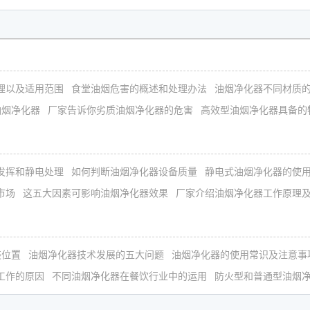
理以及适用范围
食堂油烟危害的概述和处理办法
油烟净化器不同材质
油烟净化器
厂家告诉你劣质油烟净化器的危害
高效型油烟净化器具备的
发挥和静电处理
如何判断油烟净化器设备质量
静电式油烟净化器的使
市场
这五大因素可影响油烟净化器效果
厂家介绍油烟净化器工作原理
装位置
油烟净化器技术发展的五大问题
油烟净化器的使用常识及注意事
工作的原因
不同油烟净化器在餐饮行业中的运用
防火型和普通型油烟